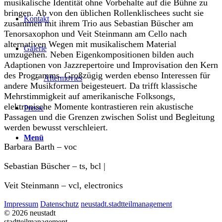
musikalische Identität ohne Vorbehalte auf die Bühne zu
bringen. Ab von den üblichen Rollenklischees sucht sie
Kontakt
zusammen mit ihrem Trio aus Sebastian Büscher am
Tenorsaxophon und Veit Steinmann am Cello nach
alternativen Wegen mit musikalischem Material
Galerie
umzugehen. Neben Eigenkompositionen bilden auch
Adaptionen von Jazzrepertoire und Improvisation den Kern
des Programms. Großzügig werden ebenso Interessen für
Aftermovies
andere Musikformen beigesteuert. Da trifft klassische
Mehrstimmigkeit auf amerikanische Folksongs,
elektronische Momente kontrastieren rein akustische
Presse
Passagen und die Grenzen zwischen Solist und Begleitung
werden bewusst verschleiert.
Menü
Barbara Barth – voc
Sebastian Büscher – ts, bcl |
Veit Steinmann – vcl, electronics
Impressum
Datenschutz
neustadt.stadtteilmanagement
© 2026 neustadt
stadtteilmanagement