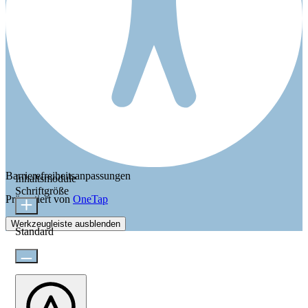
Barrierefreiheitsanpassungen
Inhaltsmodule
Schriftgröße
Präsentiert von
OneTap
Werkzeugleiste ausblenden
Standard