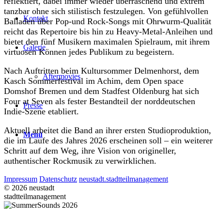
reflektiert, dabei immer wieder überraschend und extrem
tanzbar ohne sich stilistisch festzulegen. Von gefühlvollen
Kontakt
Balladen über Pop-und Rock-Songs mit Ohrwurm-Qualität
reicht das Repertoire bis hin zu Heavy-Metal-Anleihen und
bietet den fünf Musikern maximalen Spielraum, mit ihrem
Galerie
virtuosen Können jedes Publikum zu begeistern.
Nach Auftritten beim Kultursommer Delmenhorst, dem
Aftermovies
Kasch Sommerfestival im Achim, dem Open space
Domshof Bremen und dem Stadfest Oldenburg hat sich
Four at Seven als fester Bestandteil der norddeutschen
Presse
Indie-Szene etabliert.
Aktuell arbeitet die Band an ihrer ersten Studioproduktion,
Menü
die im Laufe des Jahres 2026 erscheinen soll – ein weiterer
Schritt auf dem Weg, ihre Vision von origineller,
authentischer Rockmusik zu verwirklichen.
Impressum
Datenschutz
neustadt.stadtteilmanagement
© 2026 neustadt
stadtteilmanagement