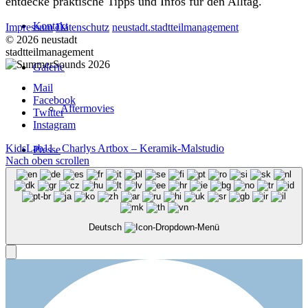
entdecke praktische Tipps und Infos für den Alltag.
Kontakt
Impressum
Datenschutz
neustadt.stadtteilmanagement
© 2026 neustadt
stadtteilmanagement
Galerie
Mail
Facebook
Aftermovies
Twitter
Instagram
KidsLab11
Charlys Artbox – Keramik-Malstudio
Presse
Nach oben scrollen
Menü
Deutsch