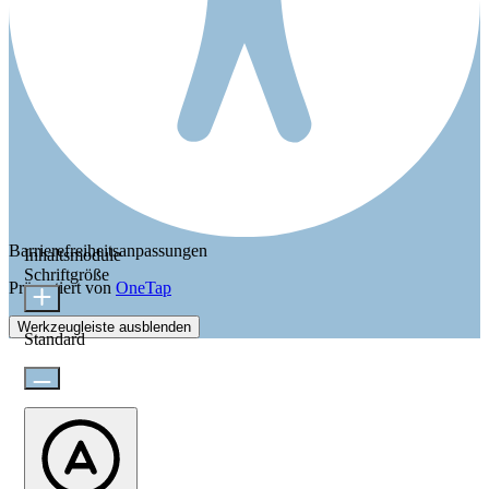
Barrierefreiheitsanpassungen
Inhaltsmodule
Schriftgröße
Präsentiert von
OneTap
Werkzeugleiste ausblenden
Standard