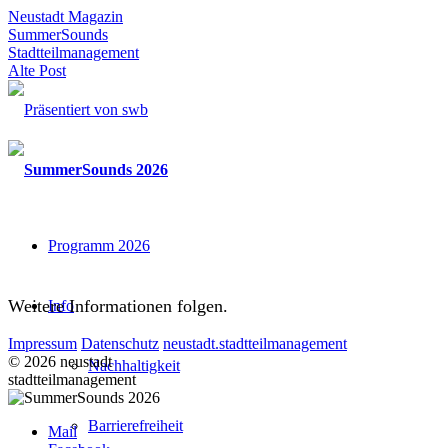
Neustadt Magazin
SummerSounds
Stadtteilmanagement
Alte Post
Programm 2026
Weitere Informationen folgen.
Info
Impressum
Datenschutz
neustadt.stadtteilmanagement
© 2026 neustadt
Nachhaltigkeit
stadtteilmanagement
Barrierefreiheit
Mail