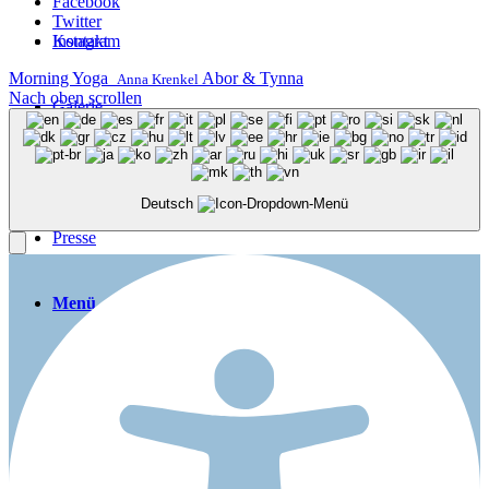
Facebook
Twitter
Kontakt
Instagram
Morning Yoga
Abor & Tynna
Anna Krenkel
Nach oben scrollen
Galerie
Aftermovies
Deutsch
Presse
Menü