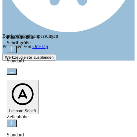
Barrierefreiheitsanpassungen
Inhaltsmodule
Schriftgröße
Präsentiert von
OneTap
Werkzeugleiste ausblenden
Standard
Lesbare Schrift
Zeilenhöhe
Standard