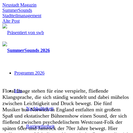
Neustadt Magazin
SummerSounds
Stadtteilmanagement
Alte Post
Programm 2026
Floral
Image
stehen für eine verspielte, fließende
Info
Klangsprache, die sich ständig wandelt und dabei mühelos
zwischen Leichtigkeit und Druck bewegt.
Die fünf
Nachhaltigkeit
Musiker aus Norwich in England entfalten mit großem
Spaß und ekstatischer Bühnenshow einen Sound, der sich
fließend zwischen psychedelischem
Westcoast
-Folk der
Barrierefreiheit
späten 60er und
Jamrock
der 70er Jahre bewegt. Hier