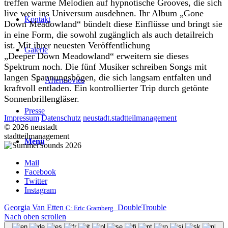
treffen warme Melodien auf hypnotische Grooves, die sich
live weit ins Universum ausdehnen.
Ihr Album
„
Gone
Kontakt
Down
Meadowland
“
bündelt diese Einflüsse und bringt sie
in eine Form, die sowohl zugänglich als auch detailreich
ist.
Mit ihrer neuesten Veröffentlichung
Galerie
„
Deepe
r
Down
Meadowland
“ erweitern sie dieses
Spektrum noch. Die fünf Musiker schreiben Songs mit
langen Spannungsbögen, die sich langsam entfalten und
Aftermovies
kraftvoll entladen. Ein kontrollierter Trip durch getönte
Sonnenbrillengläser.
Presse
Impressum
Datenschutz
neustadt.stadtteilmanagement
© 2026 neustadt
stadtteilmanagement
Menü
Mail
Facebook
Twitter
Instagram
Georgia Van Etten
DoubleTrouble
C: Eric Gramberg
Nach oben scrollen