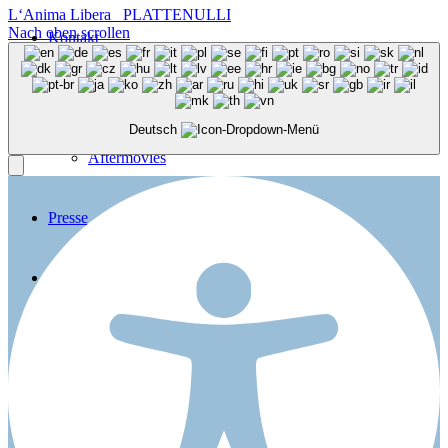
L‘Anima Libera
PLATTENULLI
Nach oben scrollen
Kontakt
Galerie
Deutsch
Aftermovies
Presse
Menü