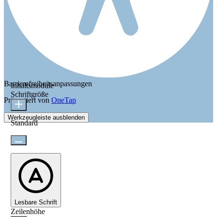
Barrierefreiheitsanpassungen
Inhaltsmodule
Schriftgröße
Präsentiert von
OneTap
Werkzeugleiste ausblenden
Standard
Lesbare Schrift
Zeilenhöhe