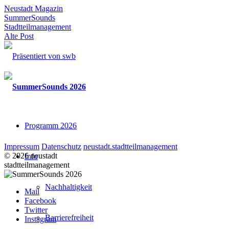
Neustadt Magazin
SummerSounds
Stadtteilmanagement
Alte Post
Programm 2026
Impressum
Datenschutz
neustadt.stadtteilmanagement
© 2026 neustadt
Info
stadtteilmanagement
Nachhaltigkeit
Mail
Facebook
Twitter
Barrierefreiheit
Instagram