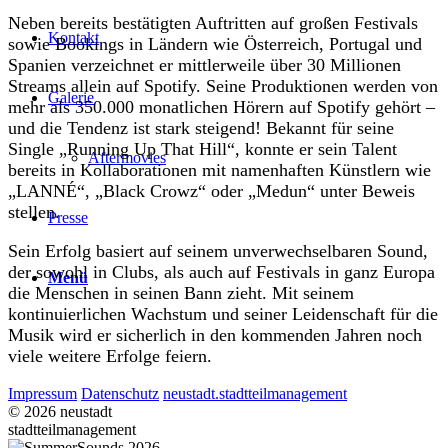
Neben bereits bestätigten Auftritten auf großen Festivals
Kontakt
sowie Bookings in Ländern wie Österreich, Portugal und
Spanien verzeichnet er mittlerweile über 30 Millionen
Streams allein auf Spotify. Seine Produktionen werden von
Galerie
mehr als 350.000 monatlichen Hörern auf Spotify gehört –
und die Tendenz ist stark steigend! Bekannt für seine
Single „Running Up That Hill“, konnte er sein Talent
Aftermovies
bereits in Kollaborationen mit namenhaften Künstlern wie
„LANNÉ“, „Black Crowz“ oder „Medun“ unter Beweis
stellen.
Presse
Sein Erfolg basiert auf seinem unverwechselbaren Sound,
der sowohl in Clubs, als auch auf Festivals in ganz Europa
Menü
die Menschen in seinen Bann zieht. Mit seinem
kontinuierlichen Wachstum und seiner Leidenschaft für die
Musik wird er sicherlich in den kommenden Jahren noch
viele weitere Erfolge feiern.
Impressum
Datenschutz
neustadt.stadtteilmanagement
© 2026 neustadt
stadtteilmanagement