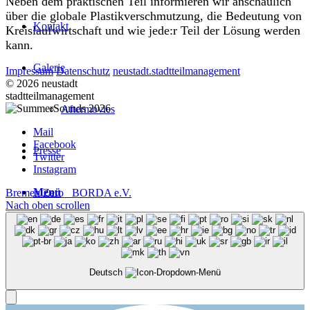
Neben dem praktischen Teil informieren wir anschaulich
über die globale Plastikverschmutzung, die Bedeutung von
Kontakt
Kreislaufwirtschaft und wie jede:r Teil der Lösung werden
kann.
Galerie
Impressum
Datenschutz
neustadt.stadtteilmanagement
© 2026 neustadt
stadtteilmanagement
Aftermovies
Mail
Facebook
Presse
Twitter
Instagram
Menü
Bremen Zero
BORDA e.V.
Nach oben scrollen
Deutsch