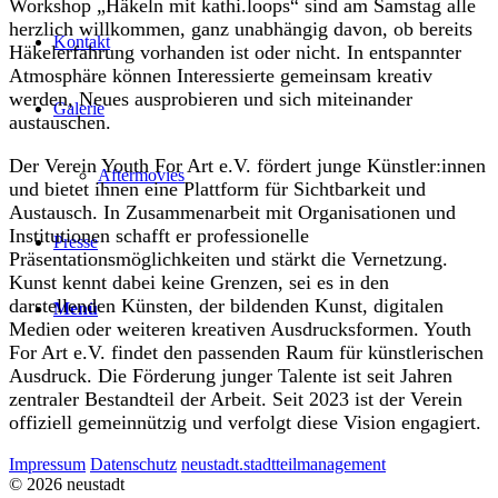
Workshop „Häkeln mit kathi.loops“ sind am Samstag alle
herzlich willkommen, ganz unabhängig davon, ob bereits
Kontakt
Häkelerfahrung vorhanden ist oder nicht. In entspannter
Atmosphäre können Interessierte gemeinsam kreativ
werden, Neues ausprobieren und sich miteinander
Galerie
austauschen.
Der Verein Youth For Art e.V. fördert junge Künstler:innen
Aftermovies
und bietet ihnen eine Plattform für Sichtbarkeit und
Austausch. In Zusammenarbeit mit Organisationen und
Institutionen schafft er professionelle
Presse
Präsentationsmöglichkeiten und stärkt die Vernetzung.
Kunst kennt dabei keine Grenzen, sei es in den
darstellenden Künsten, der bildenden Kunst, digitalen
Menü
Medien oder weiteren kreativen Ausdrucksformen. Youth
For Art e.V. findet den passenden Raum für künstlerischen
Ausdruck. Die Förderung junger Talente ist seit Jahren
zentraler Bestandteil der Arbeit. Seit 2023 ist der Verein
offiziell gemeinnützig und verfolgt diese Vision engagiert.
Impressum
Datenschutz
neustadt.stadtteilmanagement
© 2026 neustadt