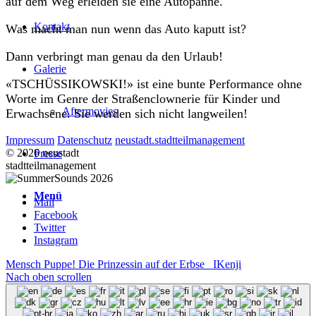
auf dem Weg erleiden sie eine Autopanne.
Kontakt
Was macht man nun wenn das Auto kaputt ist?
Dann verbringt man genau da den Urlaub!
Galerie
«TSCHÜSSIKOWSKI!» ist eine bunte Performance ohne
Worte im Genre der Straßenclownerie für Kinder und
Aftermovies
Erwachsene. Sie werden sich nicht langweilen!
Impressum
Datenschutz
neustadt.stadtteilmanagement
© 2026 neustadt
Presse
stadtteilmanagement
Menü
Mail
Facebook
Twitter
Instagram
Mensch Puppe! Die Prinzessin auf der Erbse
IKenji
Nach oben scrollen