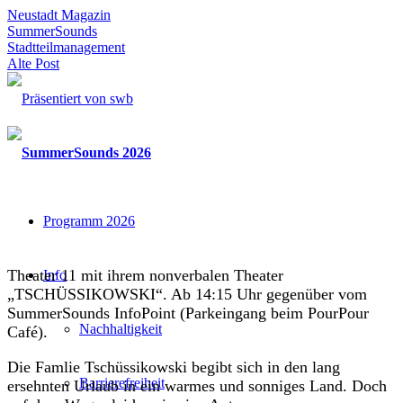
Neustadt Magazin
SummerSounds
Stadtteilmanagement
Alte Post
Programm 2026
Theater 11 mit ihrem nonverbalen Theater
Info
„TSCHÜSSIKOWSKI“. Ab 14:15 Uhr gegenüber vom
SummerSounds InfoPoint (Parkeingang beim PourPour
Nachhaltigkeit
Café).
Die Famlie Tschüssikowski begibt sich in den lang
Barrierefreiheit
ersehnten Urlaub in ein warmes und sonniges Land. Doch