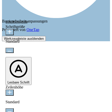
Barrierefreiheitsanpassungen
Inhaltsmodule
Schriftgröße
Präsentiert von
OneTap
Werkzeugleiste ausblenden
Standard
Lesbare Schrift
Zeilenhöhe
Standard