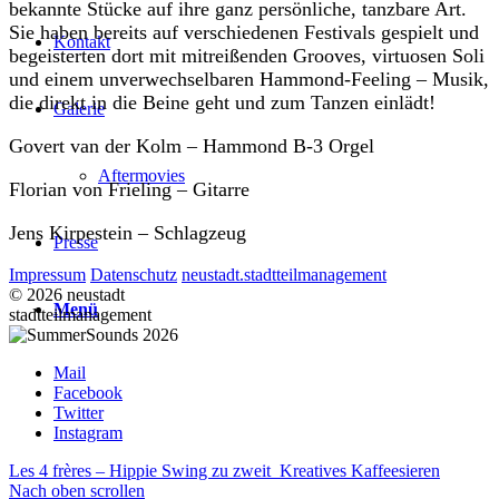
bekannte Stücke auf ihre ganz persönliche, tanzbare Art.
Sie haben bereits auf verschiedenen Festivals gespielt und
Kontakt
begeisterten dort mit mitreißenden Grooves, virtuosen Soli
und einem unverwechselbaren Hammond-Feeling – Musik,
die direkt in die Beine geht und zum Tanzen einlädt!
Galerie
Govert van der Kolm – Hammond B-3 Orgel
Aftermovies
Florian von Frieling – Gitarre
Jens Kirpestein – Schlagzeug
Presse
Impressum
Datenschutz
neustadt.stadtteilmanagement
© 2026 neustadt
Menü
stadtteilmanagement
Mail
Facebook
Twitter
Instagram
Les 4 frères – Hippie Swing zu zweit
Kreatives Kaffeesieren
Nach oben scrollen