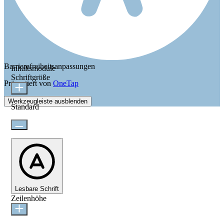
Barrierefreiheitsanpassungen
Inhaltsmodule
Schriftgröße
Präsentiert von
OneTap
Werkzeugleiste ausblenden
Standard
Lesbare Schrift
Zeilenhöhe