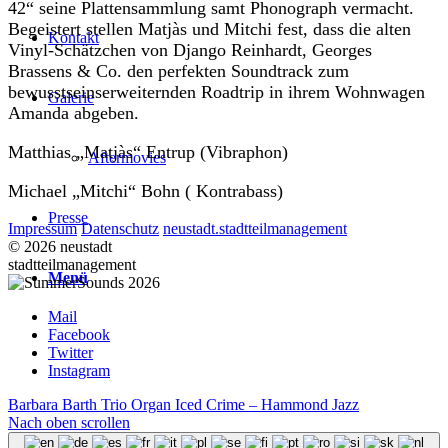
42“ seine Plattensammlung samt Phonograph vermacht.
Begeistert stellen Matjàs und Mitchi fest, dass die alten
Kontakt
Vinyl-Schätzchen von Django Reinhardt, Georges
Brassens & Co. den perfekten Soundtrack zum
bewusstseinserweiternden Roadtrip in ihrem Wohnwagen
Galerie
Amanda abgeben.
Matthias „Matjàs“ Entrup (Vibraphon)
Aftermovies
Michael „Mitchi“ Bohn ( Kontrabass)
Presse
Impressum
Datenschutz
neustadt.stadtteilmanagement
© 2026 neustadt
stadtteilmanagement
Menü
Mail
Facebook
Twitter
Instagram
Barbara Barth Trio
Organ Iced Crime – Hammond Jazz
Nach oben scrollen