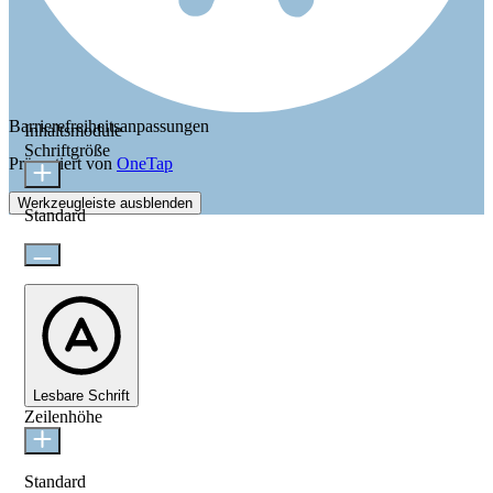
Barrierefreiheitsanpassungen
Inhaltsmodule
Schriftgröße
Präsentiert von
OneTap
Werkzeugleiste ausblenden
Standard
Lesbare Schrift
Zeilenhöhe
Standard