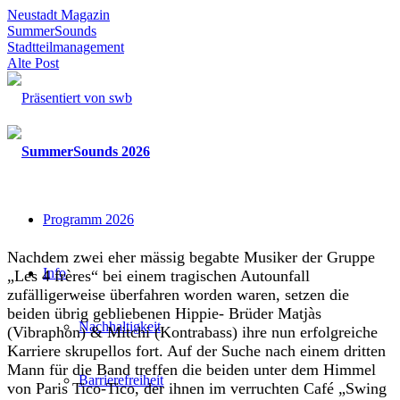
Neustadt Magazin
SummerSounds
Stadtteilmanagement
Alte Post
Programm 2026
Nachdem zwei eher mässig begabte Musiker der Gruppe
Info
„Les 4 frères“ bei einem tragischen Autounfall
zufälligerweise überfahren worden waren, setzen die
beiden übrig gebliebenen Hippie- Brüder Matjàs
Nachhaltigkeit
(Vibraphon) & Mitchi (Kontrabass) ihre nun erfolgreiche
Karriere skrupellos fort. Auf der Suche nach einem dritten
Mann für die Band treffen die beiden unter dem Himmel
Barrierefreiheit
von Paris Tico-Tico, der ihnen im verruchten Café „Swing